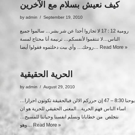
كيف نعيش بسلام مع الآخرين
by
admin
September 19, 2010
رومية 12 : 17 لا تجازوا أحدا عن شر بشر… سالموا جميع
الناس…لا تنتقموا لأنفسكم… ترنيمة أنا محتاج لمسة
Read More »
روحك… وأي بيت دخلتموه فقولوا أيضا…
الحرية الحقيقية
by
admin
August 29, 2010
يوحنا 8:30 – 47 إن حرركم الالن فبالحقيقة تكونون احرارا…
اساء الناس فهم الحرية…المعنى الحقيقي للحرية هو ان
نتخلص من خطايانا ونسلم انفسنا وحياتنا للمسيح…
Read More »
وهو…