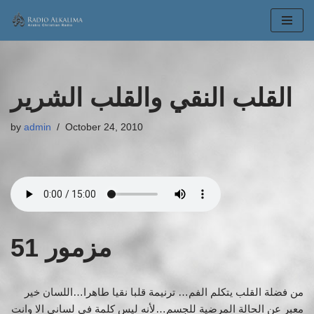
Skip
to
content
القلب النقي والقلب الشرير
by
admin
October 24, 2010
مزمور 51
من فضلة القلب يتكلم الفم… ترنيمة قلبا نقيا طاهرا…اللسان خير
معبر عن الحالة المرضية للجسم…لأنه ليس كلمة في لساني الا وانت